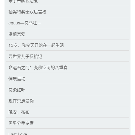
笨手笨脚谈恋爱
抽奖特奖无双后宫权
equus—恋马狂－
婚前恋爱
15岁，我今天开始在一起生活
异世界儿子反抗记
命运石之门：变移空间的八重奏
伸展运动
恋染红叶
现在只想爱你
晚安，布布
男男分手专家
Last Love