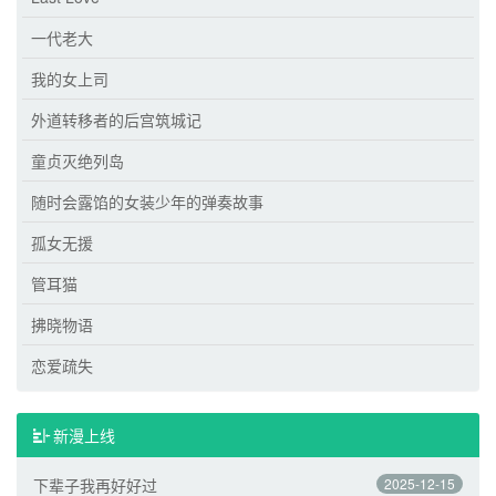
一代老大
我的女上司
外道转移者的后宫筑城记
童贞灭绝列岛
随时会露馅的女装少年的弹奏故事
孤女无援
管耳猫
拂晓物语
恋爱疏失
新漫上线
下辈子我再好好过
2025-12-15