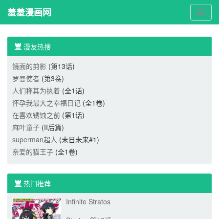
羞羞漫画网
羞
羞
漫
画
漫友热搜
网
镜面的剪影
(第13话)
罗曼使者
(第3卷)
人们称其为执着
(全1话)
怀孕我最大之幸福日记
(全1卷)
在喜欢锈蚀之前
(第1话)
麻叶童子
(II后篇)
superman超人
(末日未来#1)
亲爱的猫王子
(全1卷)
热门推荐
Infinite Stratos