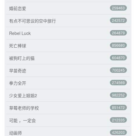
婚前恋爱
259463
有点不可思议的空中旅行
242572
Rebel Luck
264879
死亡棒球
856680
被狗盯上的猫
604870
早苗奇迹
700245
拳力全开
274569
少女爱上姐姐2
982252
草莓老师的学校
851472
可能 ，一定会
212335
动画师
426203