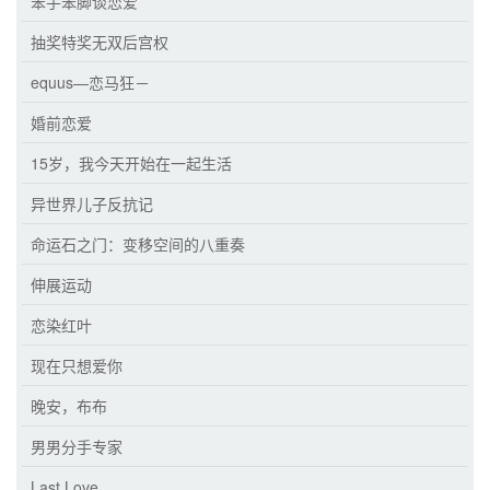
笨手笨脚谈恋爱
抽奖特奖无双后宫权
equus—恋马狂－
婚前恋爱
15岁，我今天开始在一起生活
异世界儿子反抗记
命运石之门：变移空间的八重奏
伸展运动
恋染红叶
现在只想爱你
晚安，布布
男男分手专家
Last Love