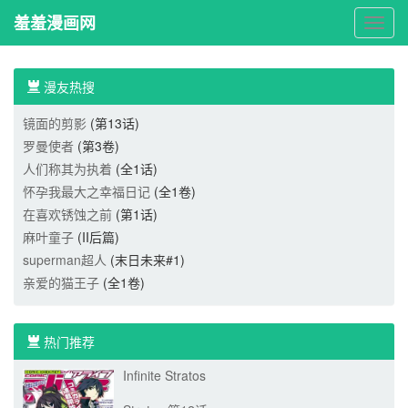
羞羞漫画网
羞
羞
漫
画
漫友热搜
网
镜面的剪影
(第13话)
罗曼使者
(第3卷)
人们称其为执着
(全1话)
怀孕我最大之幸福日记
(全1卷)
在喜欢锈蚀之前
(第1话)
麻叶童子
(II后篇)
superman超人
(末日未来#1)
亲爱的猫王子
(全1卷)
热门推荐
Infinite Stratos