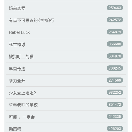
婚前恋爱
259463
有点不可思议的空中旅行
242572
Rebel Luck
264879
死亡棒球
856680
被狗盯上的猫
604870
早苗奇迹
700245
拳力全开
274569
少女爱上姐姐2
982252
草莓老师的学校
851472
可能 ，一定会
212335
动画师
426203