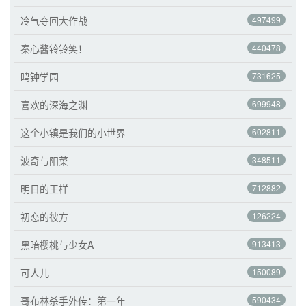
冷气夺回大作战
497499
秦心酱铃铃笑！
440478
鸣钟学园
731625
喜欢的深海之渊
699948
这个小镇是我们的小世界
602811
波奇与阳菜
348511
明日的王样
712882
初恋的彼方
126224
黑暗樱桃与少女A
913413
可人儿
150089
哥布林杀手外传：第一年
590434