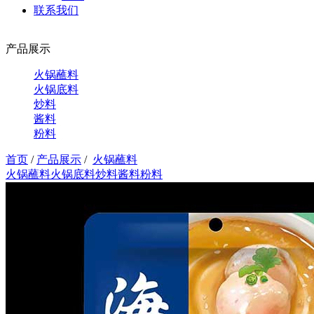
联系我们
产品展示
火锅蘸料
火锅底料
炒料
酱料
粉料
首页
/
产品展示
/
火锅蘸料
火锅蘸料
火锅底料
炒料
酱料
粉料