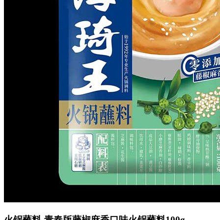
火锅蘸料-青春版藤椒麻香口味火锅蘸料100g