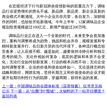
在宏观经济下行与新冠肺炎疫情影响的双重压力下，调味
品行业逆势增长的势头不减。新品牌、新品类、新企业及新的
商业模式不断涌现。大中小企业共存共荣，各自发力，深耕细
作的同时，也纷纷开拓新领域。今年上半年，12家调味品企业
规划投资规模超过100亿元，新增产能超过200万吨。
调味品行业正在进入一个全新的时代，未来竞争会愈加激
烈，重构与调整将成为趋势，挑战和机会并存，规模发展和专
精特新发展并行。在日新月异的当代环境下，各种流行概念纷
至沓来，让人应接不暇。越是如此，越要保持冷静分析和独立
思考的能力。无论外相如何复杂，底层的逻辑和本质不会变
化；无论行业如何创新发展，行业的根本岿然不动；无论企业
如何调整变革，企业的价值和使命始终如一。无论选择怎样的
战略和路径，脚踏实地，坚持长期主义和价值使命的企业才能
避开短期功利性行为的陷阱，穿越周期，获得长远的发展。
上一篇：中国调味品协会团体标准《蒜蓉辣酱》 征求意见稿
公示
下一篇：从“出圈”到“围城”，火锅料的下一站开往哪里？
返回列表