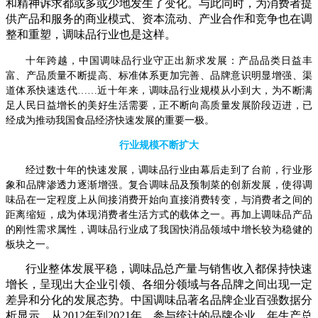
和精神诉求都或多或少地发生了变化。与此同时，为消费者提
供产品和服务的商业模式、资本流动、产业合作和竞争也在调
整和重塑，调味品行业也是这样。
十年跨越，中国调味品行业守正出新求发展：产品品类日益丰
富、产品质量不断提高、标准体系更加完善、品牌意识明显增强、渠
道体系快速迭代……近十年来，调味品行业规模从小到大，为不断满
足人民日益增长的美好生活需要，正不断向高质量发展阶段迈进，已
经成为推动我国食品经济快速发展的重要一极。
行业规模不断扩大
经过数十年的快速发展，调味品行业由幕后走到了台前，行业形
象和品牌渗透力逐渐增强。复合调味品及预制菜的创新发展，使得调
味品在一定程度上从间接消费开始向直接消费转变，与消费者之间的
距离缩短，成为体现消费者生活方式的载体之一。再加上调味品产品
的刚性需求属性，调味品行业成了我国快消品领域中增长较为稳健的
板块之一。
行业整体发展平稳，调味品总产量与销售收入都保持快速
增长，呈现出大企业引领、各细分领域与各品牌之间出现一定
差异和分化的发展态势。中国调味品著名品牌企业百强数据分
析显示，从2012年到2021年，参与统计的品牌企业，年生产总