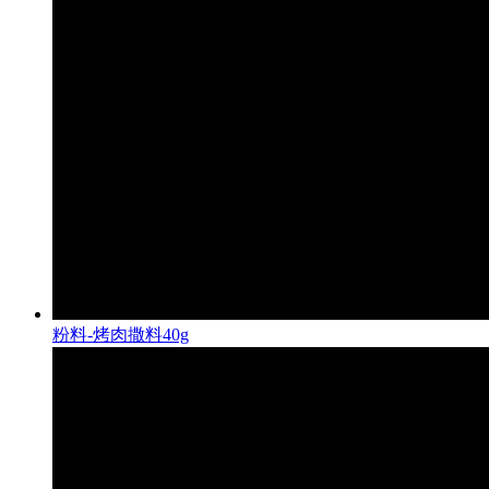
粉料-烤肉撒料40g