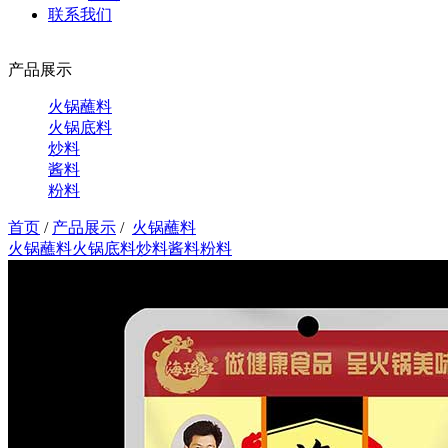
联系我们
产品展示
火锅蘸料
火锅底料
炒料
酱料
粉料
首页
/
产品展示
/
火锅蘸料
火锅蘸料
火锅底料
炒料
酱料
粉料